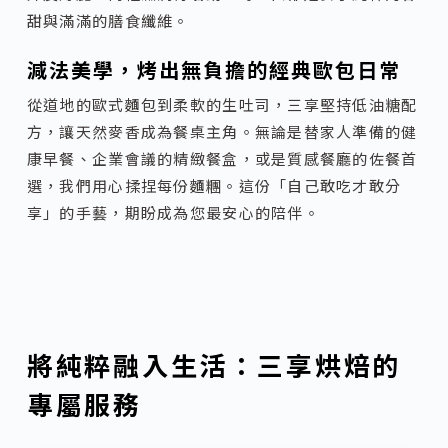
甜與滿滿的膳食纖維。
減法美學，烤出無負擔的經典歐包日常
從道地的歐式麵包到柔軟的生吐司，三享堅持低油糖配
方，讓天然麥香成為餐桌主角。無論是替家人準備的健
康早餐、企業會議的精緻餐盒，或是質感餐廳的佐餐首
選，我們用心揉捏每份麵糰。這份「自己敢吃才敢分
享」的手藝，期盼成為您最安心的陪伴。
將純粹融入生活：三享烘焙的
專屬服務