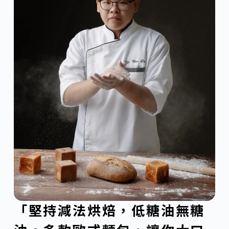
「堅持減法烘焙，低糖油無糖