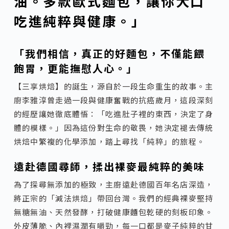
油。多款歐式麵包，讓你大口
吃進純粹與健康。」
「我們相信，真正的好麵包，不僅能餵
飽胃，更能撫慰人心。」
【三享烘焙】的誕生，源自於一段生命重生的故事。主
廚李雅淳曾走過一段與健康奮戰的抗癌歲月，這段深刻
的經歷讓她徹底體悟：「吃進肚子裡的東西，決定了身
體的模樣。」因為這份對生命的敬畏，她決定褪去傳統
烘焙中繁複的化學添加，踏上尋找「純粹」的旅程。
遠赴德國尋師，揉出裸麥最純粹的美味
為了探尋無添加的極致，主廚遠赴德國百年名店深造，
將正宗的「減法烘焙」帶回台灣。我們的經典裸麥堅持
無糖無油、天然發酵，打破健康麵包乾硬的刻板印象。
外皮薄脆、內裡濕潤有嚼勁，每一口都是麥子純粹的甘