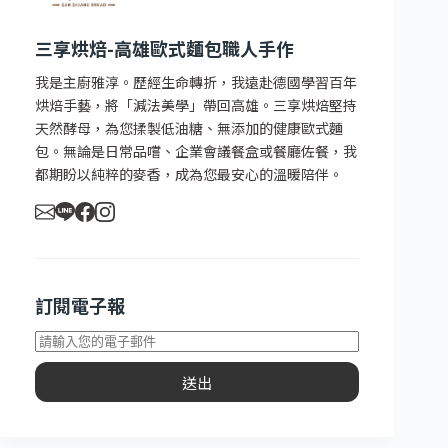
的
結
三享烘焙-高雄歐式麵包職人手作
果
我是主廚雅淳。歷經生命轉折，我遠赴德國學習百年
烘焙手藝，將「減法美學」帶回高雄。三享烘焙堅持
天然酵母，為您揉製低油糖、無添加的健康歐式麵
包。無論是日常品嚐、企業會議餐盒或餐廳佐餐，我
都期盼以純粹的麥香，成為您最安心的溫暖陪伴。
訂閱電子報
送出