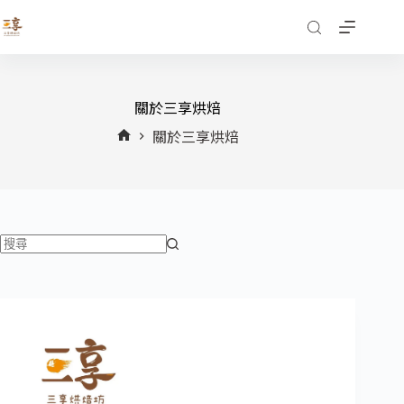
關於三享烘焙
關於三享烘焙
首
頁
找
不
到
符
合
條
件